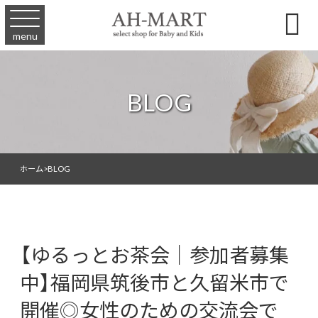

menu
BLOG
ホーム
>
BLOG
【ゆるっとお茶会｜参加者募集
中】福岡県筑後市と久留米市で
開催◎女性のための交流会で