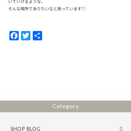
いていけるような、
そんな場所でありたいなと思っています♡
F
T
共
ac
w
有
e
itt
b
er
o
o
k
Category
SHOP BLOG