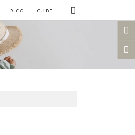

BLOG
GUIDE

